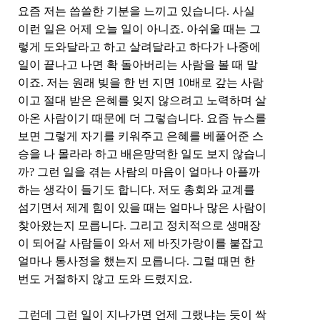
요즘 저는 씁쓸한 기분을 느끼고 있습니다
.
사실
이런 일은 어제 오늘 일이 아니죠
.
아쉬울 때는 그
렇게 도와달라고 하고 살려달라고 하다가 나중에
일이 끝나고 나면 확 돌아버리는 사람을 볼 때 말
이죠
.
저는 원래 빚을 한 번 지면
10
배로 갚는 사람
이고 절대 받은 은혜를 잊지 않으려고 노력하며 살
아온 사람이기 때문에 더 그렇습니다
.
요즘 뉴스를
보면 그렇게 자기를 키워주고 은혜를 베풀어준 스
승을 나 몰라라 하고 배은망덕한 일도 보지 않습니
까
?
그런 일을 겪는 사람의 마음이 얼마나 아플까
하는 생각이 들기도 합니다
.
저도 총회와 교계를
섬기면서 제게 힘이 있을 때는 얼마나 많은 사람이
찾아왔는지 모릅니다
.
그리고 정치적으로 생매장
이 되어갈 사람들이 와서 제 바짓가랑이를 붙잡고
얼마나 통사정을 했는지 모릅니다
.
그럴 때면 한
번도 거절하지 않고 도와 드렸지요
.
그런데 그런 일이 지나가면 언제 그랬냐는 듯이 싹