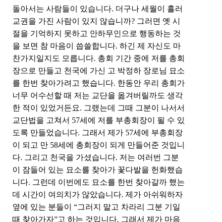
돌아서는 사람들이 있습니다
.
더구나 세월이 흘러
교권을 가진 사람이 있지 않습니까
?
그러면 옛 시
절을 기억하지 못하고 안하무인으로 행동하는 것
을 보면 참 마음이 씁쓸합니다
.
하긴 제 자신도 마
찬가지일지도 모릅니다
.
총회 기간 중에 저를 총회
장으로 만들고 천국에 가신 고 박정하 장로님 묘소
를 한번 찾아가려고 했습니다
.
한동안 우리 총회가
너무 어수선할 때 저는 교단을 옮겨버릴까도 생각
한 적이 있었거든요
.
그랬는데 그때 그분이 나서서
교단법을 고쳐서
57
세에 저를 부총회장이 될 수 있
도록 만들었습니다
.
그래서 제가
57
세에 부총회장
이 되고 만
58
세에 총회장이 되게 만들어준 것입니
다
.
그리고 천국을 가셨습니다
.
저는 여러번 그분
이 잠들어 있는 묘소를 찾아가 꽃다발을 헌화했습
니다
.
그런데 이번에도 묘소를 한번 찾아갈까 했는
데 시간이 여의치가 않았습니다
.
제가 아쉬워하자
옆에 있는 분들이
“
그러지 말고 차라리 그분 기일
때 찾아가자
”
고 하는 것입니다
.
그래서 제가 마음