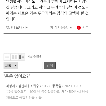
완성했지만 아직도 두려움과 떨림이 교차하는 시점인
것 같습니다. 그리고 저의 그 두려움의 떨림이 성도들
에게는 새로운 가슴 두근거리는 감격의 고백이 될 것
입니다
SNS내보내기
이 게시물을..
error
신고
새글
0
/893
검색
“용종 있어요?”
작성자 :
김신혜
| 조회수 : 1058 | 등록일 : 2023.05.07
“용종 있어요?” 10여 년 쯤이었을까요. 제가 태어나서 난생
처음으로 종합검진을 받을..