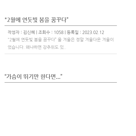
"2월에 연둣빛 봄을 꿈꾸다”
작성자 :
김신혜
| 조회수 : 1058 | 등록일 : 2023.02.12
"2월에 연둣빛 봄을 꿈꾸다” 올 겨울은 정말 겨울다운 겨울이
었습니다. 왜냐하면 강추위도 있..
“가슴이 뛰기만 한다면...”
작성자 :
김신혜
| 조회수 : 1181 | 등록일 : 2023.02.05
“가슴이 뛰기만 한다면...” ‘문학나무’라고 하는 아주 오래되
고 권위 있..