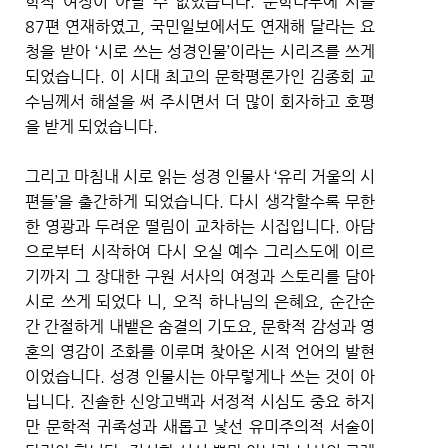
학적 여정이 아닐 수 없었습니다. 문학나무에 시를
87편 연재하였고, 국민일보에서도 연재해 달라는 요
청을 받아 ‘시로 쓰는 성경인물’이라는 시리즈를 쓰게
되었습니다. 이 시대 최고의 문학평론가인 김종회 교
수님께서 해설을 써 주시면서 더 많이 회자하고 호평
을 받게 되었습니다.
그리고 마침내 시로 읽는 성경 인물사 ‘유리 거울의 시
편들’을 출간하게 되었습니다. 다시 생각할수록 무한
한 영광과 두려운 떨림이 교차하는 시집입니다. 아담
으로부터 시작하여 다시 오실 예수 그리스도에 이르
기까지 그 장대한 구원 서사의 여정과 스토리를 담아
시로 쓰게 되었다 니, 오직 하나님의 은혜요, 순간순
간 간절하게 내뱉은 숨결의 기도요, 문학적 감성과 영
혼의 영감이 조화를 이루며 찾아온 시적 언어의 발현
이었습니다. 성경 인물시는 아무렇게나 쓰는 것이 아
닙니다. 진솔한 신앙고백과 서정적 시심도 중요 하지
만 문학적 귀족성과 새롭고 낯선 유미주의적 서술이