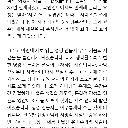
학적 여정이 아닐 수 없었습니다. 문학나무에 시를
87편 연재하였고, 국민일보에서도 연재해 달라는 요
청을 받아 ‘시로 쓰는 성경인물’이라는 시리즈를 쓰게
되었습니다. 이 시대 최고의 문학평론가인 김종회 교
수님께서 해설을 써 주시면서 더 많이 회자하고 호평
을 받게 되었습니다.
그리고 마침내 시로 읽는 성경 인물사 ‘유리 거울의 시
편들’을 출간하게 되었습니다. 다시 생각할수록 무한
한 영광과 두려운 떨림이 교차하는 시집입니다. 아담
으로부터 시작하여 다시 오실 예수 그리스도에 이르
기까지 그 장대한 구원 서사의 여정과 스토리를 담아
시로 쓰게 되었다 니, 오직 하나님의 은혜요, 순간순
간 간절하게 내뱉은 숨결의 기도요, 문학적 감성과 영
혼의 영감이 조화를 이루며 찾아온 시적 언어의 발현
이었습니다. 성경 인물시는 아무렇게나 쓰는 것이 아
닙니다. 진솔한 신앙고백과 서정적 시심도 중요 하지
만 문학적 귀족성과 새롭고 낯선 유미주의적 서술이