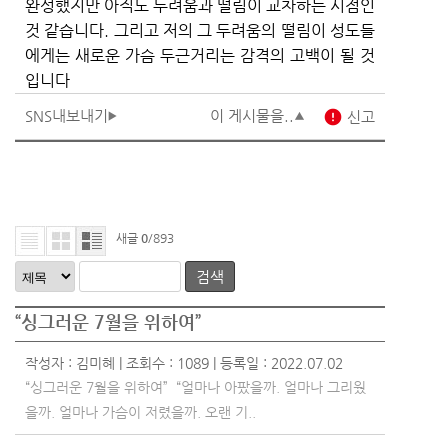
완성했지만 아직도 두려움과 떨림이 교차하는 시점인
것 같습니다. 그리고 저의 그 두려움의 떨림이 성도들
에게는 새로운 가슴 두근거리는 감격의 고백이 될 것
입니다
SNS내보내기
이 게시물을..
error
신고
새글
0
/893
검색
“싱그러운 7월을 위하여”
작성자 :
김미혜
| 조회수 : 1089 | 등록일 : 2022.07.02
“싱그러운 7월을 위하여” “얼마나 아팠을까. 얼마나 그리웠
을까. 얼마나 가슴이 저렸을까. 오랜 기..